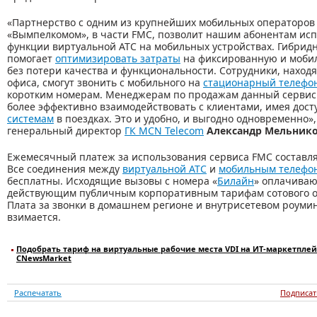
«Партнерство с одним из крупнейших мобильных операторо
«Вымпелкомом», в части FMC, позволит нашим абонентам исп
функции виртуальной АТС на мобильных устройствах. Гибрид
помогает
оптимизировать затраты
на фиксированную и моби
без потери качества и функциональности. Сотрудники, находя
офиса, смогут звонить с мобильного на
стационарный телефо
коротким номерам. Менеджерам по продажам данный сервис
более эффективно взаимодействовать с клиентами, имея дост
системам
в поездках. Это и удобно, и выгодно одновременно», 
генеральный директор
ГК MCN Telecom
Александр Мельник
Ежемесячный платеж за использования сервиса FMC составля
Все соединения между
виртуальной АТС
и
мобильным телефо
бесплатны. Исходящие вызовы с номера «
Билайн
» оплачиваю
действующим публичным корпоративным тарифам сотового о
Плата за звонки в домашнем регионе и внутрисетевом роумин
взимается.
Подобрать тариф на виртуальные рабочие места VDI на ИТ-маркетплей
CNewsMarket
Распечатать
Подписат