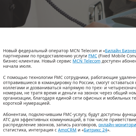
Новый федеральный оператор MCN Telecom и «
Билайн Бизне
партнерами по предоставлению услуги
FMC
(Fixed Mobile Con
бизнес-клиентам. Новый сервис
MCN Telecom
доступен абоне
начала июля.
С помощью технологии FMC сотрудники, работающие удаленн
отправившиеся в командировку по России, смогут оставаться 
коллегами и дозваниваться напрямую по трех- и четырехзна
номерам, не тратя время и деньги на звонок через общий но
организации, благодаря единой сети офисных и мобильных т
короткой нумерацией.
Абонентам, подключившим FMС-услугу, будут доступны функц
АТС для эффективных коммуникаций, в том числе приветствие
распределение звонков, запись разговоров,
онлайн-монитори
статистика, интеграция с
AmoCRM
и «
Битрикс 24
».