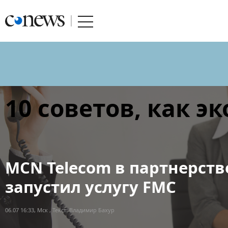
10 советов, как э
MCN Telecom в партнерств
запустил услугу FMC
06.07 16:33, Мск
, Текст: Владимир Бахур